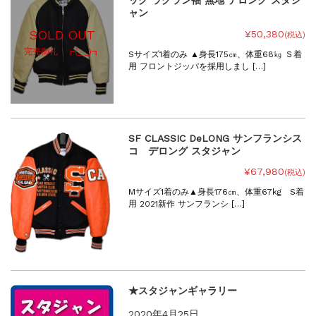
ャン
SOLD OUT
¥50,380
(税込)
完売御礼 ┏(_ _)┓
Sサイズ1着のみ ▲身長175㎝、体重68㎏ Ｓ着
用 フロントジッパを採用しまし […]
SF CLASSIC DeLONG サンフランシス
コ デロング スタジャン
¥67,980
(税込)
Mサイズ1着のみ▲身長176㎝、体重67kg S着
用 2021新作 サンフランシ […]
★スタジャンギャラリー
2020年4月25日