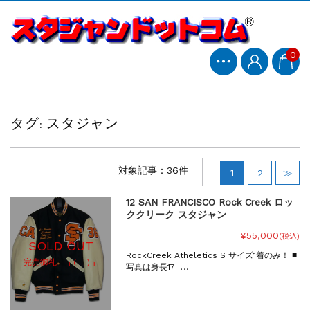
0
タグ:
スタジャン
対象記事：36件
1
2
≫
12 SAN FRANCISCO Rock Creek ロッ
ククリーク スタジャン
¥55,000
(税込)
SOLD OUT
RockCreek Atheletics S サイズ1着のみ！ ■
完売御礼 ┏(_ _)┓
写真は身長17 […]