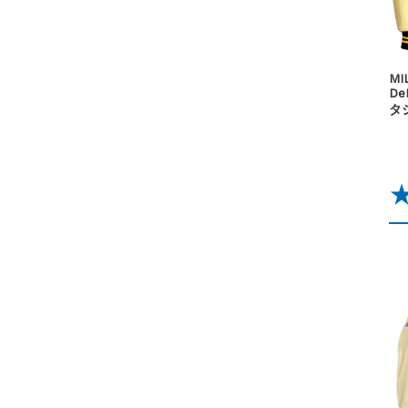
MI
D
タ
★