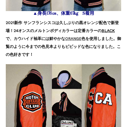
▲身長176㎝、体重67kg S着用
2021新作 サンフランシスコは久しぶりの黒オレンジ配色で新登
場！24オンスのメルトンボディカラーは定番カラーの
BLACK
で、カウハイド袖革には鮮やかな
ORANGE
色を使用しました。御
覧のように今までの色見本よりもビビッドな色になりました。こ
の色好きです！