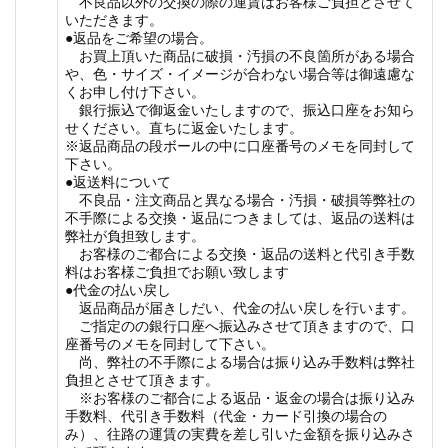
不良品以外の交換の際の運賃はお客様ご負担とさせて
いただきます。
●返品をご希望の場合。
お買上頂いた商品に破損・汚損の不良箇所がある場合
や、色・サイズ・イメージが合わない場合等は御遠慮な
くお申し付け下さい。
銀行振込で御返金いたしますので、振込口座をお知ら
せください。直ちに返金いたします。
※返品商品の段ボールの中に口座番号のメモを同封して
下さい。
●返送料について
不良品・注文商品と異なる場合・汚損・破損等弊社の
不手際による交換・返品につきましては、返品の送料は
弊社が負担致します。
お客様のご都合による交換・返品の送料と代引き手数
料はお客様ご負担でお願い致します
●代金の払い戻し
返品商品が届きしだい、代金の払い戻しを行います。
ご指定のの銀行口座へ振込みさせて頂きますので、口
座番号のメモを同封して下さい。
尚、弊社の不手際による場合は振り込み手数料は弊社
負担とさせて頂きます。
※お客様のご都合による返品・返金の場合は振り込み
手数料、代引き手数料（代金・カード引換の場合の
み）、往路の運賃の実費を差し引いた金額を振り込みさ