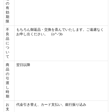
の
有
効
期
限
不
もちろん御返品・交換を喜んでいたします。ご遠慮なく
良
お申し出ください。 (o^-‘)b
品
に
つ
い
て
商
翌日以降
品
の
引
渡
し
時
期
お
代金引き替え、カード支払い、銀行振り込み
支