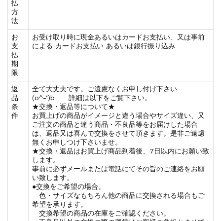
払
方
法
お
お受け取り時に現金あるいはカードお支払い、又は事前
支
による カードお支払い あるいは銀行振り込み
払
期
限
返
全て大丈夫です。ご遠慮なくお申し付け下さい
品
(o^-‘)b 詳細は以下をご覧下さい。
条
★交換・返品等について★
件
お買上げの商品がイメージと違う場合やサイズ違い、又
ご注文の商品と違う商品・不良品等をお届けした場合
は、返品又は喜んで交換をさせて頂きます。是非ご遠慮
無くお申しつけ下さいませ。
★交換・返品はお買上げ商品到着後、7日以内にお願い致
します。
事前に必ずメールまたは電話にてその旨のご連絡をお願
い致します。
●交換をご希望の場合。
色・サイズなもちろん他の商品に交換される場合もご
希望を承ります。
交換希望の商品の在庫をご確認ください。