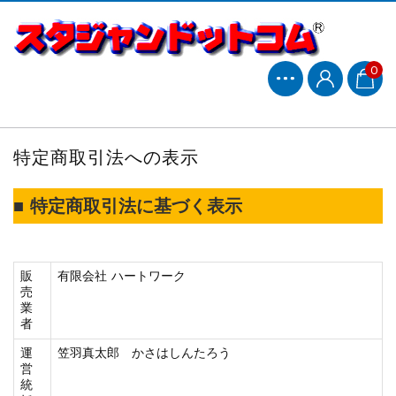
0
特定商取引法への表示
■ 特定商取引法に基づく表示
販
有限会社 ハートワーク
売
業
者
運
笠羽真太郎 かさはしんたろう
営
統