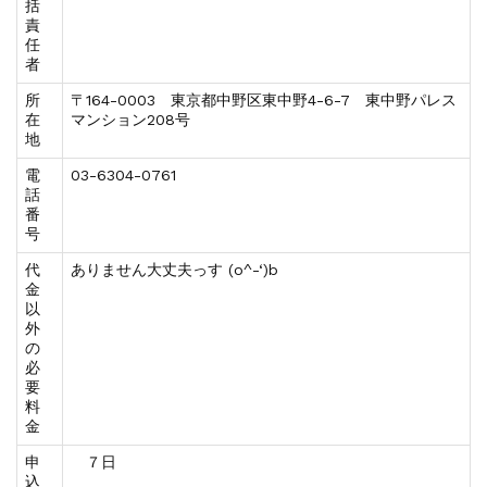
括
責
任
者
所
〒164-0003 東京都中野区東中野4-6-7 東中野パレス
在
マンション208号
地
電
03-6304-0761
話
番
号
代
ありません大丈夫っす (o^-‘)b
金
以
外
の
必
要
料
金
申
７日
込