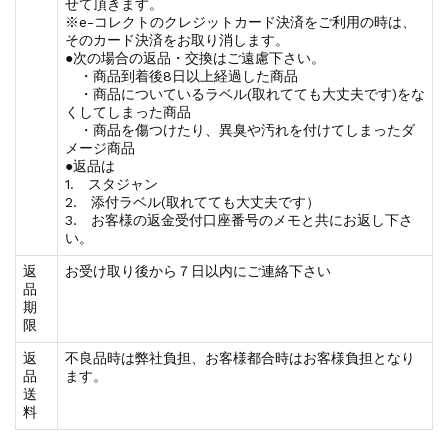
せて頂きます。
※e-コレクトのクレジットカード決済をご利用の時は、
そのカード決済をお取り消します。
●次の場合の返品・交換はご遠慮下さい。
・商品到着後8日以上経過した商品
・商品についているラベル(取れてても大丈夫です)をな
くしてしまった商品
・商品を傷つけたり、異臭や汚れを付けてしまったダ
メージ商品
●返品は
1. スタジャン
2. 添付ラベル(取れてても大丈夫です）
3. お客様の返金受付口座番号のメモと共にお返し下さ
い。
返
お受け取り後から７日以内にご連絡下さい
品
期
限
返
不良品時は弊社負担、お客様都合時はお客様負担となり
品
ます。
送
料